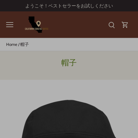
コ
ようこそ！ベストセラーをお試しください
ン
テ
ン
ツ
へ
ス
Home
/
帽子
キ
ッ
帽子
プ