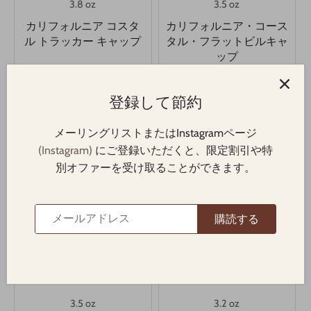
3.8 oz
3.5 oz
カリフォルニア コスタ
カリフォルニア・コース
ル トラッカー キャップ
タル・フラットビルキャ
ップ
$22.00
$16.00
登録して節約
オプションを表
オプションを表
示
示
メーリングリストまたはInstagramページ
(Instagram)
にご登録いただくと、限定割引や特
別オファーを受け取ることができます。
購読する
3.5 oz
3.2 oz