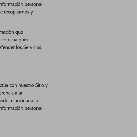
 información personal
ue recopilamos y
rmación que
 con cualquier
efender los Servicios,
úa con nuestro Sitio y
erencia a la
uede relacionarse o
 información personal