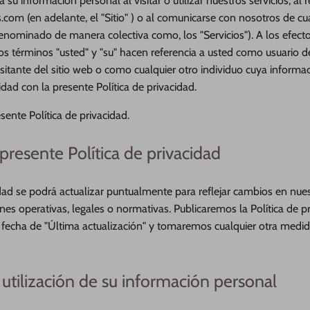
lga su información personal al visitar o utilizar nuestros servicios, a
s.com (en adelante, el "Sitio" ) o al comunicarse con nosotros de c
denominado de manera colectiva como, los "Servicios"). A los efect
 los términos "usted" y "su" hacen referencia a usted como usuario de
visitante del sitio web o como cualquier otro individuo cuya infor
ad con la presente Política de privacidad.
ente Política de privacidad.
presente Política de privacidad
idad se podrá actualizar puntualmente para reflejar cambios en nues
nes operativas, legales o normativas. Publicaremos la Política de p
a fecha de "Última actualización" y tomaremos cualquier otra medid
 utilización de su información personal