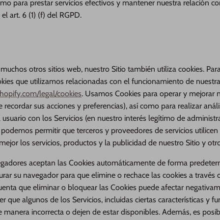
omo para prestar servicios efectivos y mantener nuestra relación c
l art. 6 (1) (f) del RGPD.
 muchos otros sitios web, nuestro Sitio también utiliza cookies. Pa
okies que utilizamos relacionadas con el funcionamiento de nuestra
hopify.com/legal/cookies
. Usamos Cookies para operar y mejorar nu
ye recordar sus acciones y preferencias), así como para realizar aná
l usuario con los Servicios (en nuestro interés legítimo de administr
n podemos permitir que terceros y proveedores de servicios utilice
mejor los servicios, productos y la publicidad de nuestro Sitio y otr
egadores aceptan las Cookies automáticamente de forma predeter
rar su navegador para que elimine o rechace las cookies a través d
enta que eliminar o bloquear las Cookies puede afectar negativam
r que algunos de los Servicios, incluidas ciertas características y f
e manera incorrecta o dejen de estar disponibles. Además, es posi