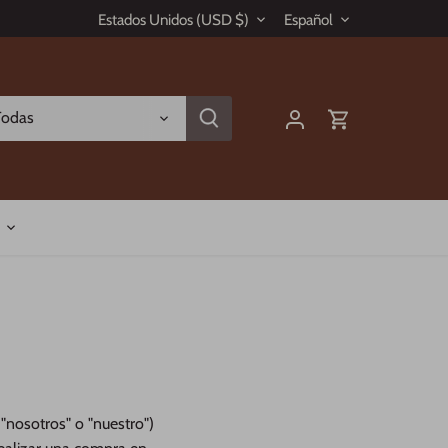
Moneda
Idioma
Estados Unidos (USD $)
Español
Todas
 "nosotros" o "nuestro")