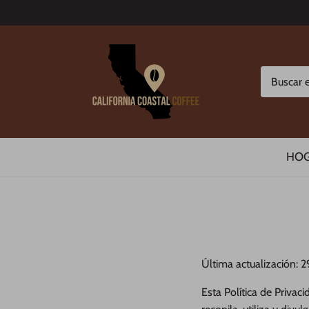
Ir
al
contenido
HO
Última actualización:
Esta Política de Privaci