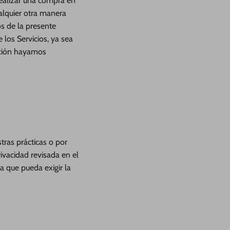
l realizar una compra en
ualquier otra manera
os de la presente
 los Servicios, ya sea
mación hayamos
tras prácticas o por
rivacidad revisada en el
a que pueda exigir la