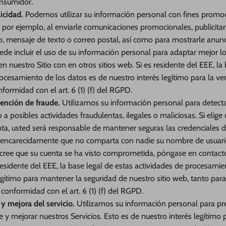
onsumidor.
icidad.
Podemos utilizar su información personal con fines promo
 por ejemplo, al enviarle comunicaciones promocionales, publicitar
co, mensaje de texto o correo postal, así como para mostrarle anun
uede incluir el uso de su información personal para adaptar mejor lo
en nuestro Sitio con en otros sitios web. Si es residente del EEE, la
ocesamiento de los datos es de nuestro interés legítimo para la ve
formidad con el art. 6 (1) (f) del RGPD.
ención de fraude.
Utilizamos su información personal para detectar
 posibles actividades fraudulentas, ilegales o maliciosas. Si elige ut
nta, usted será responsable de mantener seguras las credenciales d
carecidamente que no comparta con nadie su nombre de usuario
Si cree que su cuenta se ha visto comprometida, póngase en contac
residente del EEE, la base legal de estas actividades de procesamie
egítimo para mantener la seguridad de nuestro sitio web, tanto pa
e conformidad con el art. 6 (1) (f) del RGPD.
 mejora del servicio.
Utilizamos su información personal para pre
te y mejorar nuestros Servicios. Esto es de nuestro interés legítim